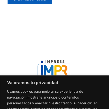
Valoramos tu privacidad
Usamos cookies para mejorar su experiencia de
Contacto
navegación, mostrarle anuncios o contenidos
info@agenciaimpress.com
personalizados y analizar nuestro tráfico. Al hacer clic en
55-44-21-0696
“Aceptar todo” usted da su consentimiento a nuestro uso